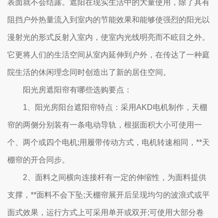
表面就不会结露。遮阳在现实生活中的大量使用，除了具有
阻挡户外热量流入到室内的节能效果和能够使强烈的阳光以
漫射光的形式反射入室内，使室内光线明亮而不眩目之外。
它更将人们的生活空间从室内延伸到户外，在传达了一种庭
院生活的休闲理念同时创造出了新的居住空间。
阳光房遮阳帘有哪些选购要点：
1、阳光房阳台遮阳帘特点：采用AKD电机制作，天棚
帘的两侧分别装有一条电动导轨，根据面积大小可使用一
个、两个或四个电机;用履带传动方式，电机转速相同，**天
棚帘的开合同步。
2、面料之间横向连接杆有一定的伸缩性，为面料提供
支撑，**面料不会下坠;天棚帘展开后呈现均匀的波浪式或平
面式效果，运行方式上可采用单开或双开;可使用大部分卷