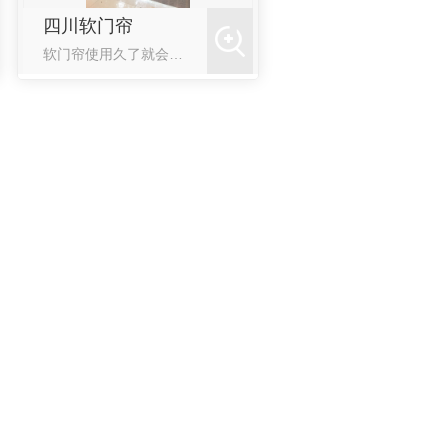
四川软门帘
软门帘使用久了就会遇到一些问题，比如老化问题，那么如何解决软门帘的老化问题呢，下面小编就为大家介绍一下四川软门帘软化了该怎么**：眼前来说，在很多单位门口前挂的，运用PVC资料生产构成的条状的帘子就是