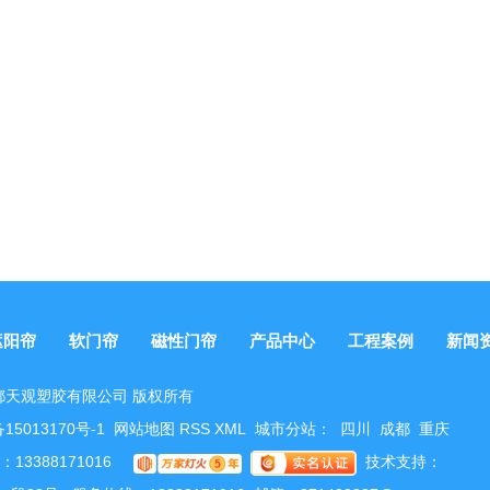
遮阳帘
软门帘
磁性门帘
产品中心
工程案例
新闻
 © 成都天观塑胶有限公司 版权所有
15013170号-1
网站地图
RSS
XML
城市分站
：
四川
成都
重庆
13388171016
技术支持：