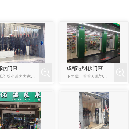
都软门帘
成都透明软门帘
**天观塑胶小编为大家讲解一下我司关于对成都软门帘的特点和售后的一些问题：透明软门帘产品节能、环保、 、卫生、保温、柔软、 防沙、防蚊蝇、方便、隔热、防污染、挡异味等，被广泛 应用于工业、商业、民用
下面我们看看天观塑胶的成都透明软门帘的用途介绍：软门帘由于其独特的透明，柔软光滑，绝热绝缘等特性，具有隔（冷）热，隔噪音防风（尘），防虫等多种功能，广泛用于商场、超市，宾馆、洒楼食堂及各种办公、公共场