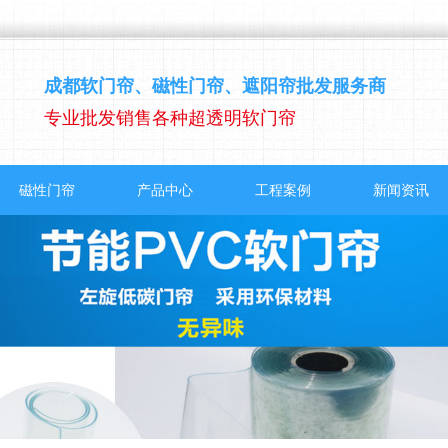
成都软门帘、磁性门帘、遮阳帘批发服务商
专业批发销售各种超透明软门帘
磁性门帘
产品中心
工程案例
新闻资讯