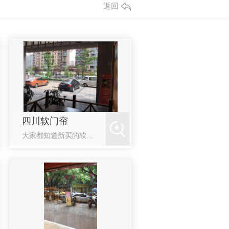
返回
四川软门帘
大家都知道新买的软门帘拉回家打开的时候总是粘住的，还有一股很大的味道，那么如何清除新买的四川软门帘的味道和粘性呢？一起来看看：1、对于新买回来的软门帘的气味大，要想立即去味没什么办法，因为新的塑料制品