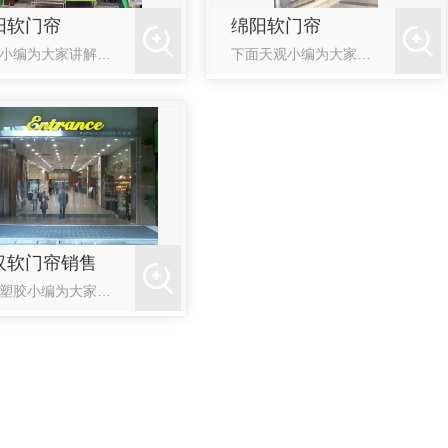
阳软门帘
绵阳软门帘
下面小编为大家讲解一下德阳软门帘的许多特殊功能，比如：1、防虫软门帘：它多用于食品加工车间门口、原料仓库、成品仓库及其他缓冲间使用.据说这种防虫门帘可散发驱虫光波,可有效减少蚊虫进入,另外兼起防风、防
下面天观小编为大家简单阐述一下绵阳软门帘的重要性，一起和小编来看看吧！软门帘不仅可以运用到工厂，在一些场合也是很实用的，甚至在一些家庭里面使用软门帘也是百利而无一害的。在房屋的装修中柜体也可以成为空间
汉软门帘销售
天观塑胶小编为大家详细介绍一下关于广汉软门帘的分类和选择方法等一些小知识，希望能够对你有所帮助！