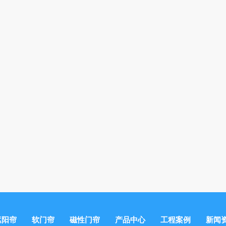
遮阳帘
软门帘
磁性门帘
产品中心
工程案例
新闻