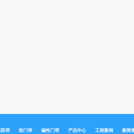
遮阳帘
软门帘
磁性门帘
产品中心
工程案例
新闻