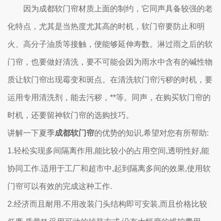
因为成都软门帘材质上面的制约，它同声具备较强的老
化特点，尤其是当热度尤其高的时机，软门帘要防止和明
火、高分子油质等接触，便能够延伸寿数。淋过雨之后的软
门帘，也要做好清洗，要不可能会因为雨水中含有的碱性物
质让软门帘出现霉变和斑点。在清洗软门帘污秽的时机，要
运用专用清洗剂，能去污秽，**等。同声，在购买软门帘的
时机，还要留神软门帘的选购技巧。
讲解一下夏季
成都软门帘
的优势的知识,希望对您有所帮助:
1.轻松实现多间隔离作用,能比较小的占用空间,透明性好,能
协同工作.适用于工厂和超市中,起到隔离多间的效果,使用软
门帘可以有效的完成这种工作.
2.经济而且耐用.不用改装门头结构即可安装,而且价格比较