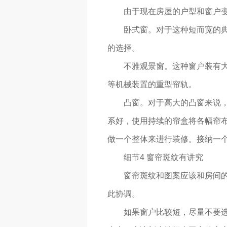
由于现在房屋的户型和窗户变
卧式窗。对于这种短而宽的
的选择。
不雅观景窗。这种窗户装有
等机械装置的重型帘轨。
凸窗。对于高大的凸窗来说
系好，使用持续的帘盒将各幅帘
做一个整体来进行装修。接纳一
细节4 窗帘斑纹有讲究
窗帘斑纹和图案应该和房间
此协调。
如果窗户比较短，尽量不要选