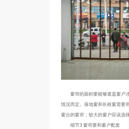
窗帘的面积要能够遮盖窗户
情况而定。落地窗和长框窗需要
窗台的窗帘；较大的窗户应该选
细节3 窗帘要和窗户配套