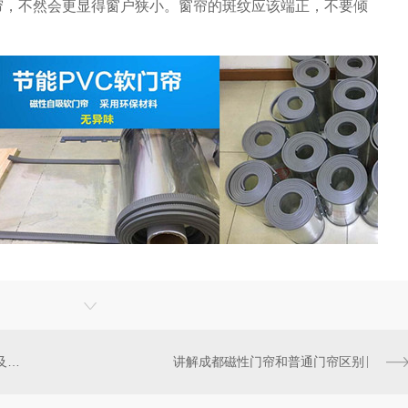
帘，不然会更显得窗户狭小。窗帘的斑纹应该端正，不要倾
。
天观塑胶讲解成都棉门帘的功能及它怎么安装
讲解成都磁性门帘和普通门帘区别