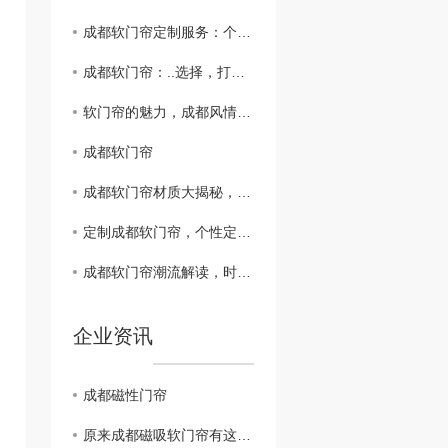
成都软门帘定制服务：个性化设计，彰显品味
成都软门帘：..选择，打造家居新风尚
软门帘的魅力，成都风情在家中
成都软门帘
成都软门帘材质大揭秘，品质生活从家开始
定制成都软门帘，个性定制家居风格
成都软门帘潮流解读，时尚装饰新宠
企业资讯
成都磁性门帘
原来成都磁吸软门帘有这些优势