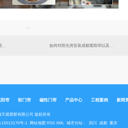
你不得不知的成都软门帘使用注意事项
如何对阳光房安装成都遮阳帘以及它有哪些选购要点？
遮阳帘
软门帘
磁性门帘
产品中心
工程案例
新闻
 © 成都天观塑胶有限公司 版权所有
15013170号-1
网站地图
RSS
XML
城市分站
：
四川
成都
重庆