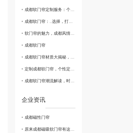
成都软门帘定制服务：个性化设计，彰显品味
成都软门帘：..选择，打造家居新风尚
软门帘的魅力，成都风情在家中
成都软门帘
成都软门帘材质大揭秘，品质生活从家开始
定制成都软门帘，个性定制家居风格
成都软门帘潮流解读，时尚装饰新宠
企业资讯
成都磁性门帘
原来成都磁吸软门帘有这些优势